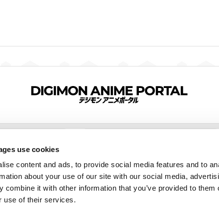
Twitter）
tiktok
ages use cookies
ise content and ads, to provide social media features and to an
rmation about your use of our site with our social media, advertis
 combine it with other information that you’ve provided to them o
tagram
 use of their services.