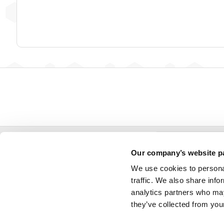
X（旧 
Our company’s website p
We use cookies to personal
デジモン公式SNS
traffic. We also share info
analytics partners who may
Ins
they’ve collected from your