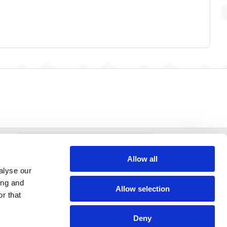
facebook
Allow all
alyse our
ing and
Allow selection
r that
Deny