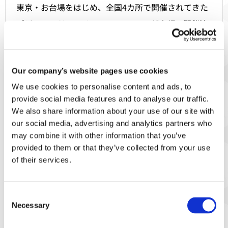
東京・お台場をはじめ、全国4カ所で開催されてきた
デジモンアドベンチャーART POPUPが京都で開催決
定！
キャラクターたちの魅力が詰まったキャンバスアート
を展示・予約受付しています。
Our company’s website pages use cookies
We use cookies to personalise content and ads, to
キービジュアルや人気イラストレーターとのコラボレ
provide social media features and to analyse our traffic.
ーションイラストを使用した限定グッズも多数ご用
We also share information about your use of our site with
意！
our social media, advertising and analytics partners who
may combine it with other information that you’ve
DIGIMON BEATBREAKの商品も一部お取り扱いがご
provided to them or that they’ve collected from your use
ざいます！
of their services.
世代を超えて愛されるデジモンシリーズの魅力を、ぜ
ひこの機会にご体感ください。
Consent
Necessary
Selection
皆さまのご来場を心よりお待ちしております！