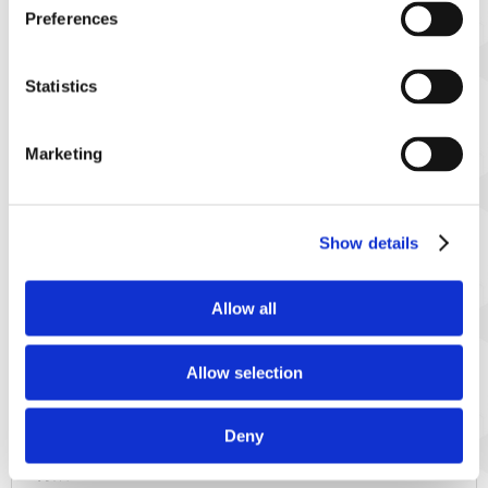
Preferences
開催情報
開催期間
Statistics
6/5(金)～6/30(火）
Marketing
営業時間
10:00～21:00
Show details
開催地
〒600-8216
Allow all
京都府京都市下京区新町通七条下る東塩小路町590-2
京都ヨドバシ 5階
Allow selection
「京都駅」から地下道 直結
Deny
特設サイト