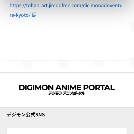
https://tohan-art.jimdofree.com/dicimonadoventu
re-kyoto/
デジモン公式SNS