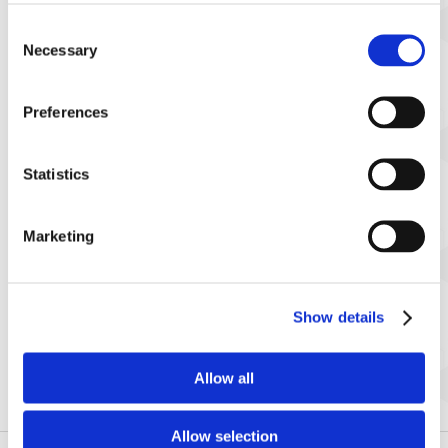
〈放送開始日・スケジュール〉
Consent
Necessary
Selection
2025年6月2日(月) 19：30放送スタート
※毎週月曜日19：30～20:00放送
Preferences
※放送スケジュールは変更となる場合がございます。
〈放送局〉
Statistics
TOKYO MX（東京エリア：地上波9ch）
公式サイト：
https://s.mxtv.jp/
Marketing
Show details
Allow all
Allow selection