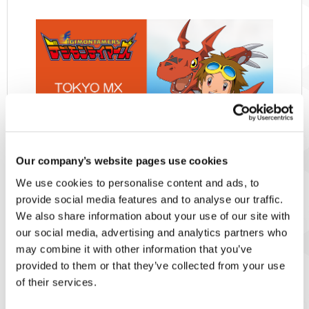
Our company’s website pages use cookies
We use cookies to personalise content and ads, to
provide social media features and to analyse our traffic.
デジモンTVアニメシリーズ第3作
We also share information about your use of our site with
our social media, advertising and analytics partners who
『デジモンテイマーズ』が、2025
may combine it with other information that you’ve
年6月2 日(月)からTOKYO MXで放
provided to them or that they’ve collected from your use
of their services.
送決定！